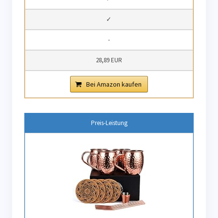
✓
-
28,89 EUR
Bei Amazon kaufen
Preis-Leistung