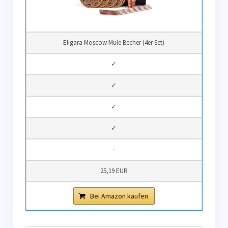
Eligara Moscow Mule Becher (4er Set)
✓
✓
✓
✓
-
25,19 EUR
Bei Amazon kaufen