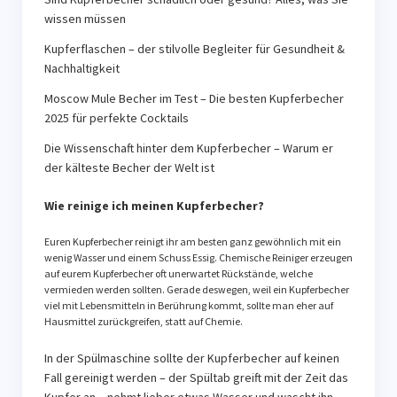
wissen müssen
Kupferflaschen – der stilvolle Begleiter für Gesundheit &
Nachhaltigkeit
Moscow Mule Becher im Test – Die besten Kupferbecher
2025 für perfekte Cocktails
Die Wissenschaft hinter dem Kupferbecher – Warum er
der kälteste Becher der Welt ist
Wie reinige ich meinen Kupferbecher?
Euren Kupferbecher reinigt ihr am besten ganz gewöhnlich mit ein
wenig Wasser und einem Schuss Essig. Chemische Reiniger erzeugen
auf eurem Kupferbecher oft unerwartet Rückstände, welche
vermieden werden sollten. Gerade deswegen, weil ein Kupferbecher
viel mit Lebensmitteln in Berührung kommt, sollte man eher auf
Hausmittel zurückgreifen, statt auf Chemie.
In der Spülmaschine sollte der Kupferbecher auf keinen
Fall gereinigt werden – der Spültab greift mit der Zeit das
Kupfer an – nehmt lieber etwas Wasser und wascht ihn