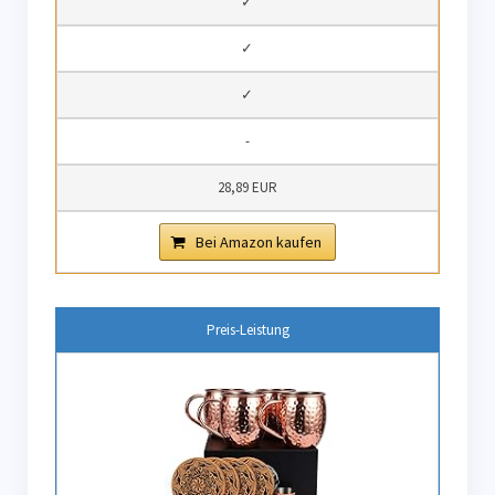
✓
✓
✓
-
28,89 EUR
Bei Amazon kaufen
Preis-Leistung