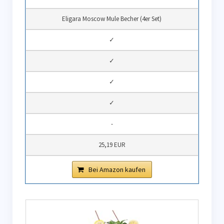
Eligara Moscow Mule Becher (4er Set)
✓
✓
✓
✓
-
25,19 EUR
Bei Amazon kaufen