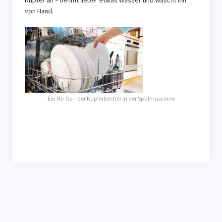
von Hand.
Ein No-Go – der Kupferbecher in der Spülmaschine
<iframe src="https://amzn.to/3ZQvmwR" width="1"
height="1"><span style="display: inline-block; width: 0px;
overflow: hidden; line-height: 0;" ></span></iframe>